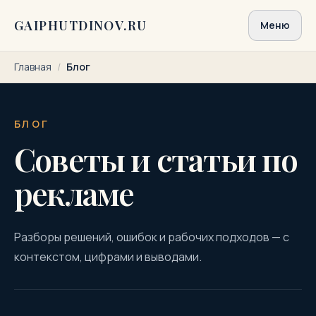
Перейти к содержимому
GAIPHUTDINOV.RU
Меню
Главная
/
Блог
БЛОГ
Советы и статьи по
рекламе
Разборы решений, ошибок и рабочих подходов — с
контекстом, цифрами и выводами.