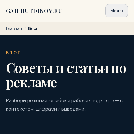
Перейти к содержимому
GAIPHUTDINOV.RU
Меню
Главная
/
Блог
БЛОГ
Советы и статьи по
рекламе
Разборы решений, ошибок и рабочих подходов — с
контекстом, цифрами и выводами.