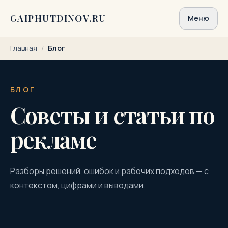
Перейти к содержимому
GAIPHUTDINOV.RU
Меню
Главная
/
Блог
БЛОГ
Советы и статьи по
рекламе
Разборы решений, ошибок и рабочих подходов — с
контекстом, цифрами и выводами.