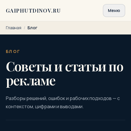
Перейти к содержимому
GAIPHUTDINOV.RU
Меню
Главная
/
Блог
БЛОГ
Советы и статьи по
рекламе
Разборы решений, ошибок и рабочих подходов — с
контекстом, цифрами и выводами.