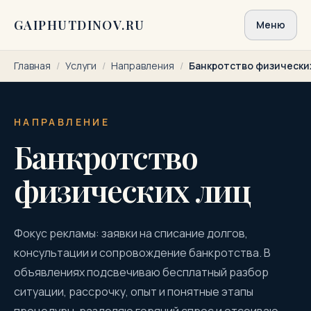
Перейти к содержимому
GAIPHUTDINOV.RU
Меню
Главная
/
Услуги
/
Направления
/
Банкротство физически
НАПРАВЛЕНИЕ
Банкротство
физических лиц
Фокус рекламы: заявки на списание долгов,
консультации и сопровождение банкротства. В
объявлениях подсвечиваю бесплатный разбор
ситуации, рассрочку, опыт и понятные этапы