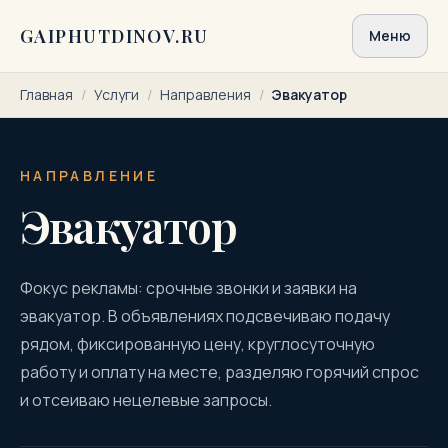
Перейти к содержимому
GAIPHUTDINOV.RU
Меню
Главная
/
Услуги
/
Направления
/
Эвакуатор
НАПРАВЛЕНИЕ
Эвакуатор
Фокус рекламы: срочные звонки и заявки на
эвакуатор. В объявлениях подсвечиваю подачу
рядом, фиксированную цену, круглосуточную
работу и оплату на месте, разделяю горячий спрос
и отсеиваю нецелевые запросы.