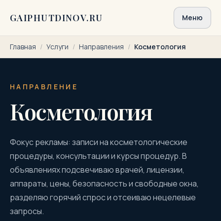
Перейти к содержимому
GAIPHUTDINOV.RU
Меню
Главная
/
Услуги
/
Направления
/
Косметология
НАПРАВЛЕНИЕ
Косметология
Фокус рекламы: записи на косметологические
процедуры, консультации и курсы процедур. В
объявлениях подсвечиваю врачей, лицензии,
аппараты, цены, безопасность и свободные окна,
разделяю горячий спрос и отсеиваю нецелевые
запросы.