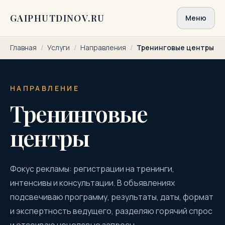
Перейти к содержимому
GAIPHUTDINOV.RU
Меню
Главная
/
Услуги
/
Направления
/
Тренинговые центры
НАПРАВЛЕНИЕ
Тренинговые
центры
Фокус рекламы: регистрации на тренинги,
интенсивы и консультации. В объявлениях
подсвечиваю программу, результаты, даты, формат
и экспертность ведущего, разделяю горячий спрос