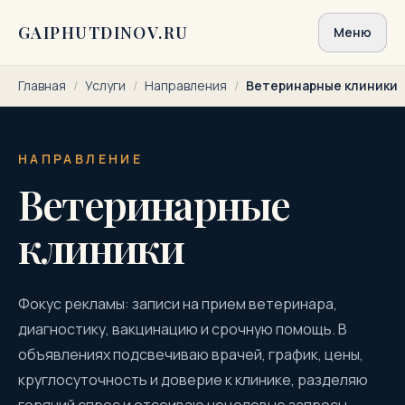
Перейти к содержимому
GAIPHUTDINOV.RU
Меню
Главная
/
Услуги
/
Направления
/
Ветеринарные клиники
НАПРАВЛЕНИЕ
Ветеринарные
клиники
Фокус рекламы: записи на прием ветеринара,
диагностику, вакцинацию и срочную помощь. В
объявлениях подсвечиваю врачей, график, цены,
круглосуточность и доверие к клинике, разделяю